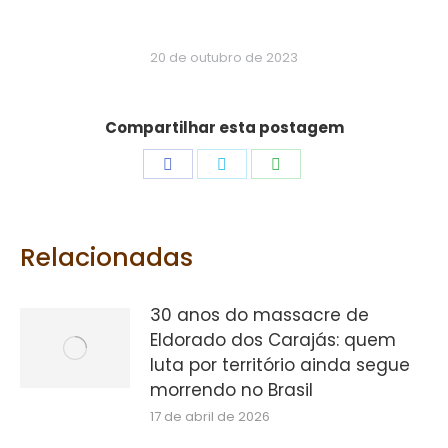
20 de outubro de 2023
Compartilhar esta postagem
Share
Share
Share
on
on
on
Facebook
Twitter
WhatsApp
Relacionadas
30 anos do massacre de
Eldorado dos Carajás: quem
luta por território ainda segue
morrendo no Brasil
17 de abril de 2026