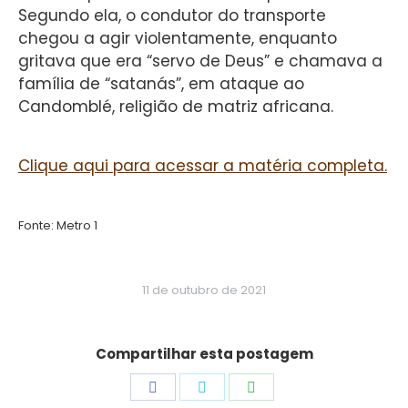
Segundo ela, o condutor do transporte
chegou a agir violentamente, enquanto
gritava que era “servo de Deus” e chamava a
família de “satanás”, em ataque ao
Candomblé, religião de matriz africana.
Clique aqui para acessar a matéria completa.
Fonte: Metro 1
11 de outubro de 2021
Compartilhar esta postagem
Share
Share
Share