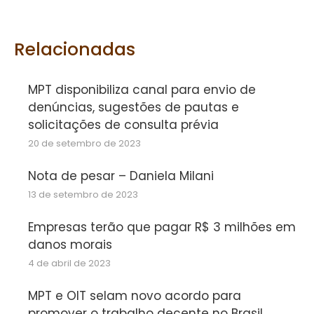
on
on
on
Facebook
Twitter
WhatsApp
Relacionadas
MPT disponibiliza canal para envio de
denúncias, sugestões de pautas e
solicitações de consulta prévia
20 de setembro de 2023
Nota de pesar – Daniela Milani
13 de setembro de 2023
Empresas terão que pagar R$ 3 milhões em
danos morais
4 de abril de 2023
MPT e OIT selam novo acordo para
promover o trabalho decente no Brasil