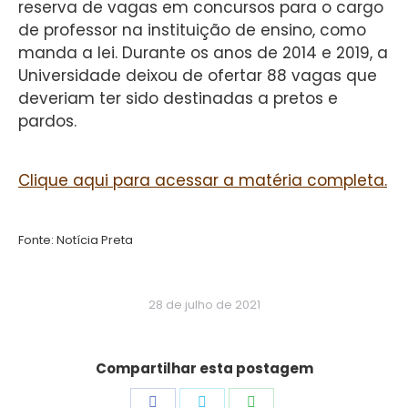
reserva de vagas em concursos para o cargo
de professor na instituição de ensino, como
manda a lei. Durante os anos de 2014 e 2019, a
Universidade deixou de ofertar 88 vagas que
deveriam ter sido destinadas a pretos e
pardos.
Clique aqui para acessar a matéria completa.
Fonte: Notícia Preta
28 de julho de 2021
Compartilhar esta postagem
Share
Share
Share