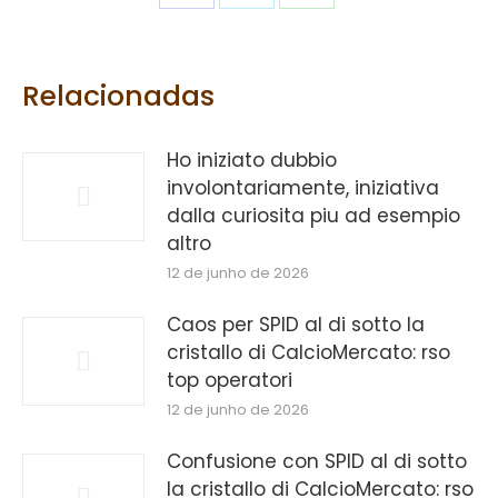
on
on
on
Facebook
Twitter
WhatsApp
Relacionadas
Ho iniziato dubbio
involontariamente, iniziativa
dalla curiosita piu ad esempio
altro
12 de junho de 2026
Caos per SPID al di sotto la
cristallo di CalcioMercato: rso
top operatori
12 de junho de 2026
Confusione con SPID al di sotto
la cristallo di CalcioMercato: rso