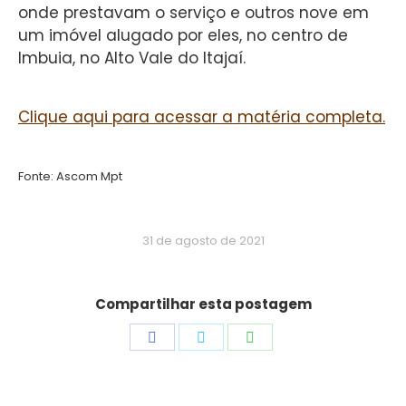
onde prestavam o serviço e outros nove em
um imóvel alugado por eles, no centro de
Imbuia, no Alto Vale do Itajaí.
Clique aqui para acessar a matéria completa.
Fonte: Ascom Mpt
31 de agosto de 2021
Compartilhar esta postagem
Share
Share
Share
on
on
on
Facebook
Twitter
WhatsApp