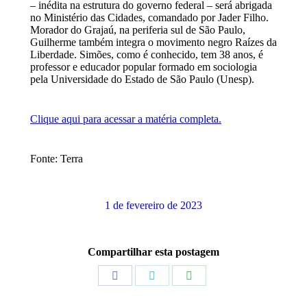
– inédita na estrutura do governo federal – será abrigada
no Ministério das Cidades, comandado por Jader Filho.
Morador do Grajaú, na periferia sul de São Paulo,
Guilherme também integra o movimento negro Raízes da
Liberdade. Simões, como é conhecido, tem 38 anos, é
professor e educador popular formado em sociologia
pela Universidade do Estado de São Paulo (Unesp).
Clique aqui para acessar a matéria completa.
Fonte: Terra
1 de fevereiro de 2023
Compartilhar esta postagem
Share
Share
Share
on
on
on