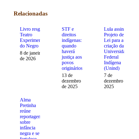
Facebook
Twitter
WhatsApp
Relacionadas
Livro resgata
STF e
Lula assina
Teatro
direitos
Projeto de
Experimental
indígenas:
Lei para a
do Negro
quando
criação da
haverá
Universidade
8 de janeiro
justiça aos
Federal
de 2026
povos
Indígena
originários?
(Unind)
13 de
7 de
dezembro
dezembro de
de 2025
2025
Alma
Pretinha
reúne
reportagens
sobre
infância
negra e se
fortalece