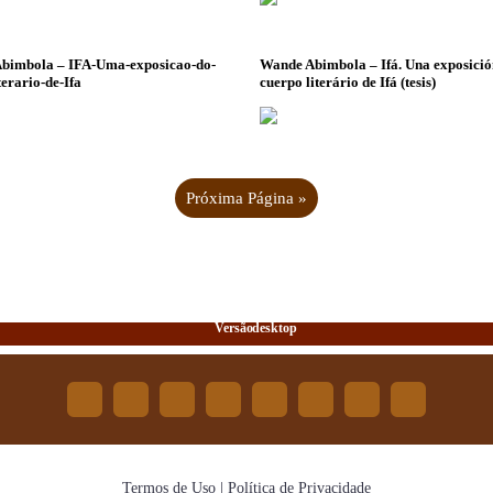
bimbola – IFA-Uma-exposicao-do-
Wande Abimbola – Ifá. Una exposició
terario-de-Ifa
cuerpo literário de Ifá (tesis)
Próxima Página »
Termos de Uso | Política de Privacidade