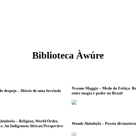
Biblioteca Àwúre
Yvonne Maggie – Medo do Feitiço. Re
o despejo – Diário de uma favelada
entre magia e poder no Brasil
bimbola – Religion, World Order,
Wande Abímbọ́lá – Poesia divinatória
e. An Indigenous African Perspective