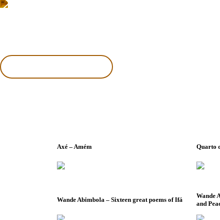
Institucional
Àwúre
Notícias
Protocolos
Contato
Search:
Axé – Amém
Quarto d
Wande A
Wande Abimbola – Sixteen great poems of Ifá
and Peac