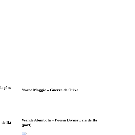
lações
Yvone Maggie – Guerra de Orixa
Wande Abimbola – Poesia Divinatória de Ifá
 de Ifá
(port)