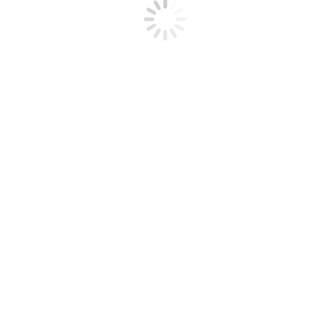
Ribeirinhos
Periferia
Fala Àwúre
Notícias
Protocolos
Contato
Aguila de Ifa – Leonel Gámes
Osheniwó. Enseñanzas de un
amigo, un hermano, un
maestro