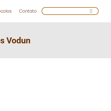
Search:
ocolos
Contato
es Vodun