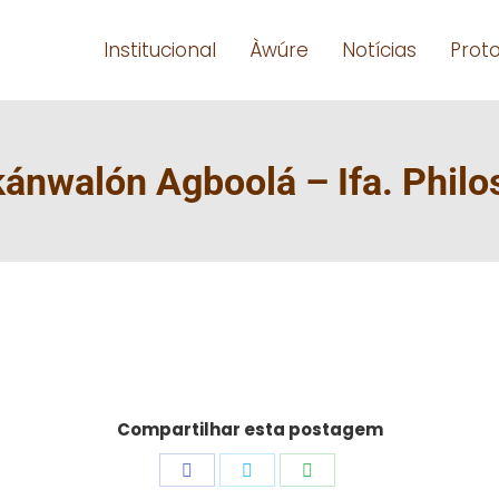
Institucional
Àwúre
Notícias
Prot
ánwalón Agboolá – Ifa. Philos
Compartilhar esta postagem
Share
Share
Share