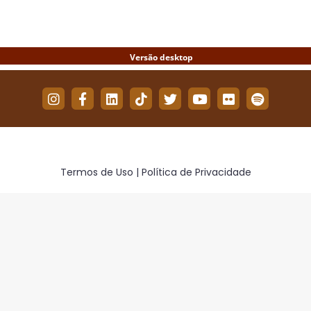
on
on
on
Facebook
Twitter
WhatsApp
Termos de Uso | Política de Privacidade