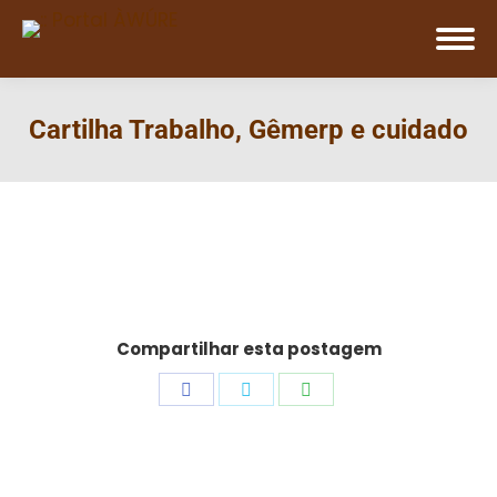
Cartilha Trabalho, Gêmerp e cuidado
Compartilhar esta postagem
Share
Share
Share
on
on
on
Facebook
Twitter
WhatsApp