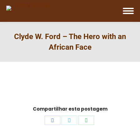
Clyde W. Ford – The Hero with an
African Face
Compartilhar esta postagem
Share
Share
Share
on
on
on
Facebook
Twitter
WhatsApp