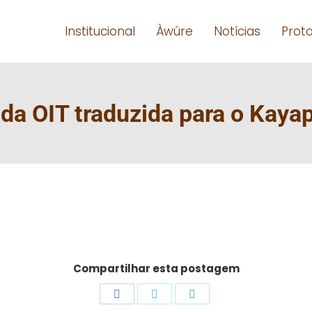
Institucional
Àwúre
Notícias
Prot
da OIT traduzida para o Kaya
Compartilhar esta postagem
Share
Share
Share