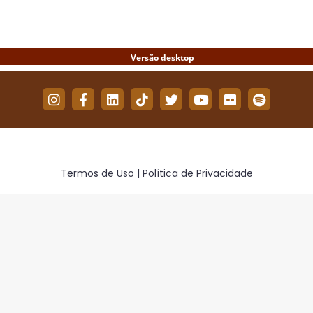
on
on
on
Facebook
Twitter
WhatsApp
Termos de Uso | Política de Privacidade