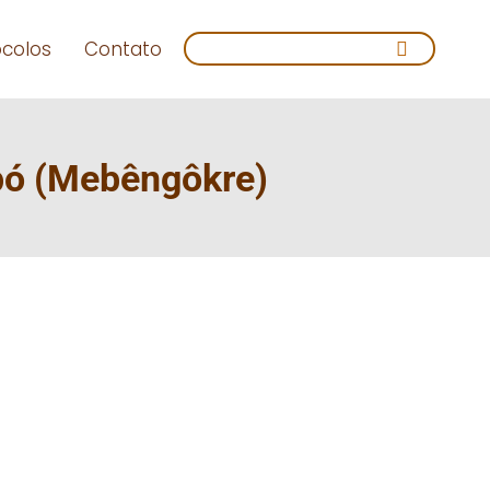
Search:
ocolos
Contato
pó (Mebêngôkre)