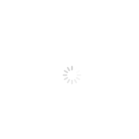
Ribeirinhos
Periferia
Fala Àwúre
Notícias
Protocolos
Contato
Nei Lopes – Kitábu. O livro do
saber e do espírito negro-
africanos