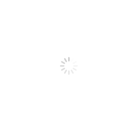
Ribeirinhos
Periferia
Fala Àwúre
Notícias
Protocolos
Contato
Olumide J Lucas – La religión
de los yorubas