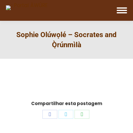
Sophie Olúwọlé – Socrates and
Ọ̀rúnmìlà
Compartilhar esta postagem
Share
Share
Share
on
on
on
Facebook
Twitter
WhatsApp