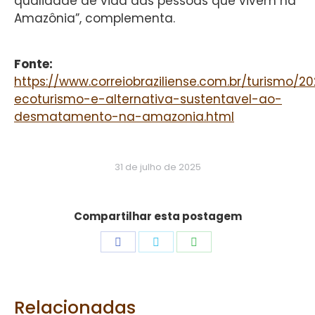
qualidade de vida das pessoas que vivem na
Amazônia”, complementa.
Fonte:
https://www.correiobraziliense.com.br/turismo/2
ecoturismo-e-alternativa-sustentavel-ao-
desmatamento-na-amazonia.html
31 de julho de 2025
Compartilhar esta postagem
Share
Share
Share
on
on
on
Facebook
Twitter
WhatsApp
Relacionadas