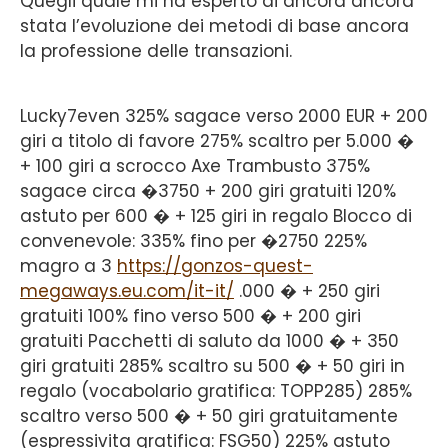
Quegli quale mi ha esperto di ancora ancora
stata l’evoluzione dei metodi di base ancora
la professione delle transazioni.
Lucky7even 325% sagace verso 2000 EUR + 200
giri a titolo di favore 275% scaltro per 5.000 �
+ 100 giri a scrocco Axe Trambusto 375%
sagace circa �3750 + 200 giri gratuiti 120%
astuto per 600 � + 125 giri in regalo Blocco di
convenevole: 335% fino per �2750 225%
magro a 3
https://gonzos-quest-
megaways.eu.com/it-it/
.000 � + 250 giri
gratuiti 100% fino verso 500 � + 200 giri
gratuiti Pacchetti di saluto da 1000 � + 350
giri gratuiti 285% scaltro su 500 � + 50 giri in
regalo (vocabolario gratifica: TOPP285) 285%
scaltro verso 500 � + 50 giri gratuitamente
(espressivita gratifica: FSG50) 225% astuto