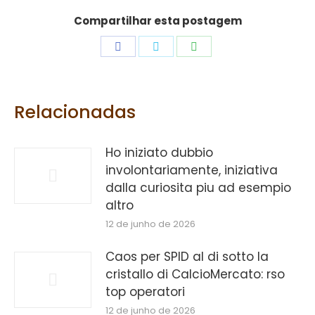
Compartilhar esta postagem
Share
Share
Share
on
on
on
Facebook
Twitter
WhatsApp
Relacionadas
Ho iniziato dubbio
involontariamente, iniziativa
dalla curiosita piu ad esempio
altro
12 de junho de 2026
Caos per SPID al di sotto la
cristallo di CalcioMercato: rso
top operatori
12 de junho de 2026