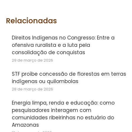
on
on
on
Facebook
Twitter
WhatsApp
Relacionadas
Direitos Indígenas no Congresso: Entre a
ofensiva ruralista e a luta pela
consolidação de conquistas
29 de março de 2026
STF proíbe concessão de florestas em terras
indígenas ou quilombolas
28 de março de 2026
Energia limpa, renda e educação: como
pesquisadores interagem com
comunidades ribeirinhas no estuário do
Amazonas