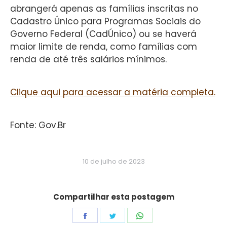
abrangerá apenas as famílias inscritas no
Cadastro Único para Programas Sociais do
Governo Federal (CadÚnico) ou se haverá
maior limite de renda, como famílias com
renda de até três salários mínimos.
Clique aqui para acessar a matéria completa.
Fonte: Gov.Br
10 de julho de 2023
Compartilhar esta postagem
Share
Share
Share