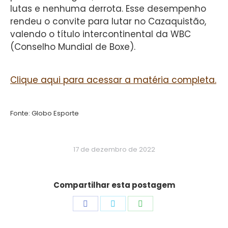
lutas e nenhuma derrota. Esse desempenho
rendeu o convite para lutar no Cazaquistão,
valendo o título intercontinental da WBC
(Conselho Mundial de Boxe).
Clique aqui para acessar a matéria completa.
Fonte: Globo Esporte
17 de dezembro de 2022
Compartilhar esta postagem
Share
Share
Share
on
on
on