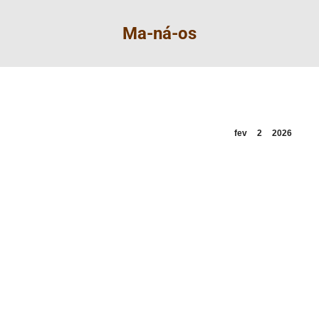
Ma-ná-os
fev
2
2026