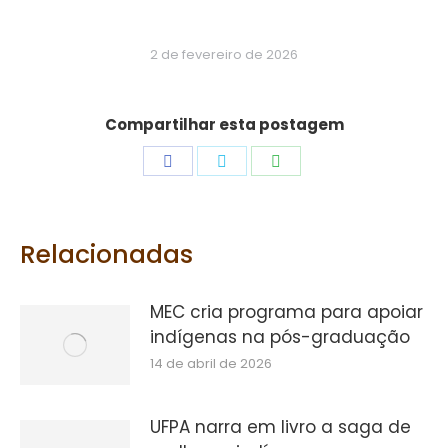
2 de fevereiro de 2026
Compartilhar esta postagem
Share
Share
Share
on
on
on
Facebook
Twitter
WhatsApp
Relacionadas
MEC cria programa para apoiar
indígenas na pós-graduação
14 de abril de 2026
UFPA narra em livro a saga de