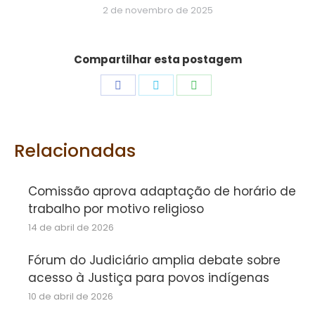
2 de novembro de 2025
Compartilhar esta postagem
Share
Share
Share
on
on
on
Facebook
Twitter
WhatsApp
Relacionadas
Comissão aprova adaptação de horário de
trabalho por motivo religioso
14 de abril de 2026
Fórum do Judiciário amplia debate sobre
acesso à Justiça para povos indígenas
10 de abril de 2026