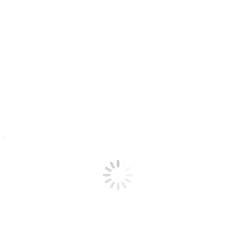
Ribeirinhos
Periferia
Fala Àwúre
Notícias
Protocolos
Contato
TRF-4 absolve jornalista que
questionou demarcação de
terra indígena
jan
1
2022