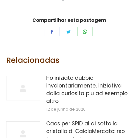
Compartilhar esta postagem
Share
Share
Share
on
on
on
Facebook
Twitter
WhatsApp
Relacionadas
Ho iniziato dubbio
involontariamente, iniziativa
dalla curiosita piu ad esempio
altro
12 de junho de 2026
Caos per SPID al di sotto la
cristallo di CalcioMercato: rso