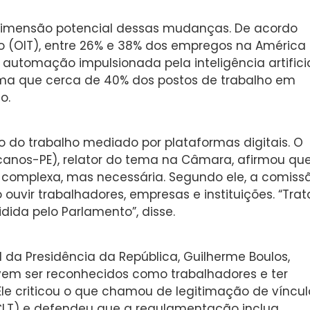
dimensão potencial dessas mudanças. De acordo
o (OIT), entre 26% e 38% dos empregos na América
 automação impulsionada pela inteligência artificia
tima que cerca de 40% dos postos de trabalho em
o.
do trabalho mediado por plataformas digitais. O
canos-PE), relator do tema na Câmara, afirmou qu
complexa, mas necessária. Segundo ele, a comiss
uvir trabalhadores, empresas e instituições. “Trat
ida pelo Parlamento”, disse.
 da Presidência da República, Guilherme Boulos,
vem ser reconhecidos como trabalhadores e ter
Ele criticou o que chamou de legitimação de víncul
(CLT) e defendeu que a regulamentação inclua