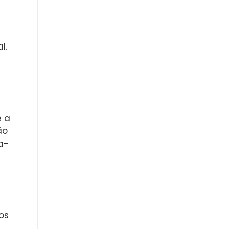
l.
e a
ão
a-
os