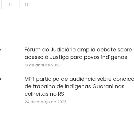
hare
Share
Share
n
on
on
acebook
Twitter
WhatsApp
e
Fórum do Judiciário amplia debate sobre
acesso à Justiça para povos indígenas
10 de abril de 2026
o
MPT participa de audiência sobre condiç
de trabalho de indígenas Guarani nas
colheitas no RS
24 de março de 2026