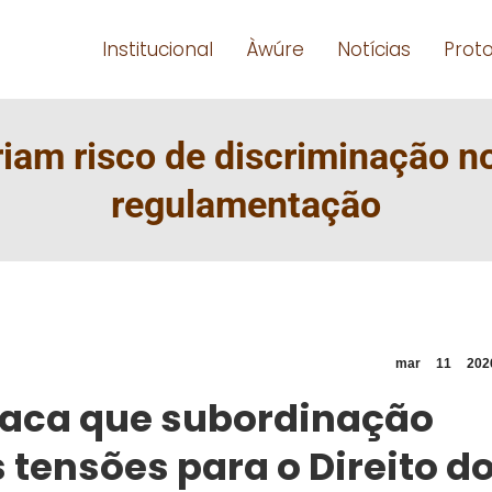
Institucional
Àwúre
Notícias
Prot
iam risco de discriminação n
regulamentação
mar
11
202
taca que subordinação
 tensões para o Direito d