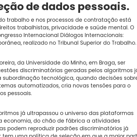
teção de dados pessoais.
do trabalho e nos processos de contratação está
reitos trabalhistas, privacidade e saúde mental. O
gresso Internacional Diálogos Internacionais:
ânea, realizado no Tribunal Superior do Trabalho.
eira, da Universidade do Minho, em Braga, ser
estões discriminatórias geradas pelos algoritmos j
a subordinação tecnológica, quando decisões sobr
temas automatizados, cria novas tensões para o
os pessoais.
ritmos já ultrapassou o universo das plataformas
 da economia, do chão de fábrica a atividades
as podem reproduzir padrões discriminatórios já
 tem uma política de seleção em que a maior par