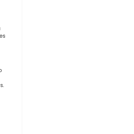
a
es
o
s.