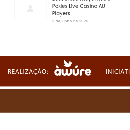
Pokies Live Casino AU
Players
9 de junho de 2026