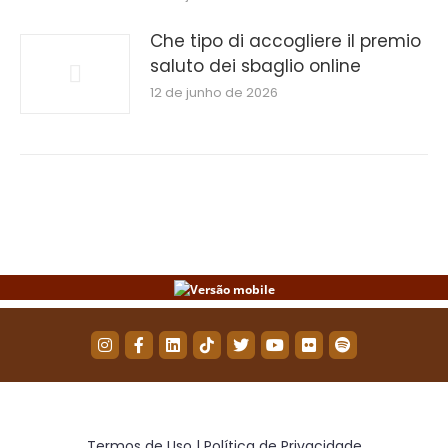
Che tipo di accogliere il premio
saluto dei sbaglio online
12 de junho de 2026
Termos de Uso | Política de Privacidade