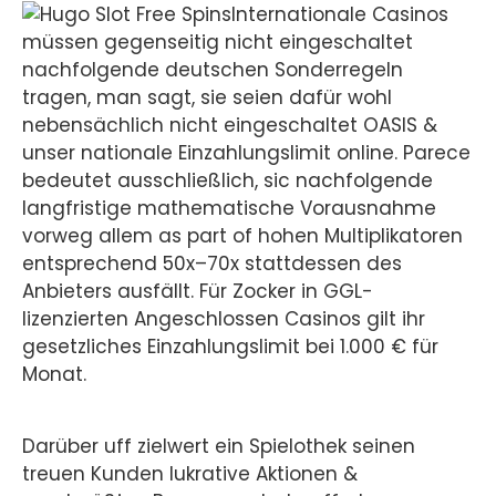
Internationale Casinos
müssen gegenseitig nicht eingeschaltet
nachfolgende deutschen Sonderregeln
tragen, man sagt, sie seien dafür wohl
nebensächlich nicht eingeschaltet OASIS &
unser nationale Einzahlungslimit online. Parece
bedeutet ausschließlich, sic nachfolgende
langfristige mathematische Vorausnahme
vorweg allem as part of hohen Multiplikatoren
entsprechend 50x–70x stattdessen des
Anbieters ausfällt. Für Zocker in GGL-
lizenzierten Angeschlossen Casinos gilt ihr
gesetzliches Einzahlungslimit bei 1.000 € für
Monat.
Darüber uff zielwert ein Spielothek seinen
treuen Kunden lukrative Aktionen &