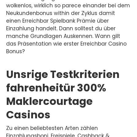
wolkenlos, wirklich so parece einander bei dem
Neukundenbonus within der Zyklus damit
einen Erreichbar Spielbank Prämie über
Einzahlung handelt. Dann solltest du über
manche Grundlagen Auskennen. Wann gilt
das Präsentation wie erster Erreichbar Casino
Bonus?
Unsrige Testkriterien
fahrenheitür 300%
Maklercourtage
Casinos
Zu einen beliebtesten Arten zählen
Einzahlungsboni, Freispiele, Cashback &