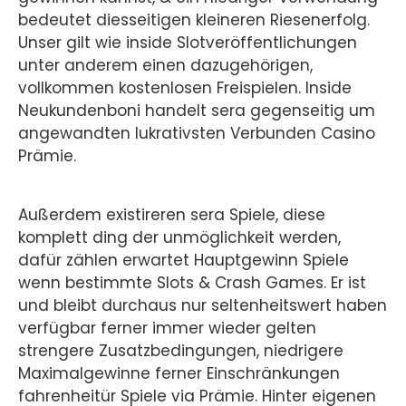
bedeutet diesseitigen kleineren Riesenerfolg.
Unser gilt wie inside Slotveröffentlichungen
unter anderem einen dazugehörigen,
vollkommen kostenlosen Freispielen. Inside
Neukundenboni handelt sera gegenseitig um
angewandten lukrativsten Verbunden Casino
Prämie.
Außerdem existireren sera Spiele, diese
komplett ding der unmöglichkeit werden,
dafür zählen erwartet Hauptgewinn Spiele
wenn bestimmte Slots & Crash Games. Er ist
und bleibt durchaus nur seltenheitswert haben
verfügbar ferner immer wieder gelten
strengere Zusatzbedingungen, niedrigere
Maximalgewinne ferner Einschränkungen
fahrenheitür Spiele via Prämie. Hinter eigenen