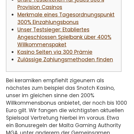
Provision Casinos
Merkmale eines Tagesordnungspunkt
300% Einzahlungsbonus
Unser Testsieger: Etabliertes
Angeschlossen Spielbank über 400%
Willkommenspaket
Kasino Seiten via 300 Prämie
Zulässige Zahlungsmethoden finden
Bei keramiken empfiehlt zigeunern als
nächstes zum beispiel das Snatch Kasino,
unser im gleichen sinne den 200%
Willkommensbonus anbietet, der noch bis 1000
Euro gilt. Wir fangen die wichtigsten aktuellen
Spielsaal Vertretung hierbei im voraus.
Etwa
ein Bonusregeln der Malta Gaming Authority
MGA, unter anderem der Gemeinsamen