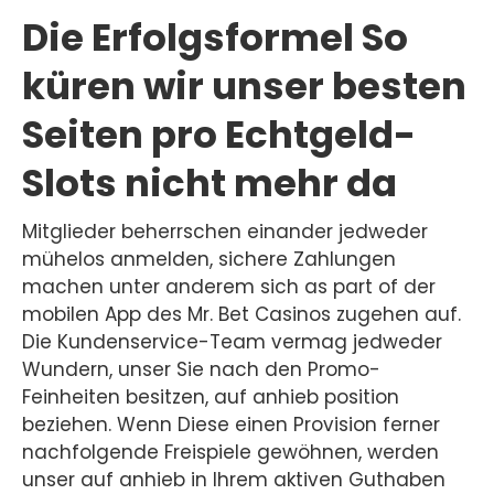
Die Erfolgsformel So
küren wir unser besten
Seiten pro Echtgeld-
Slots nicht mehr da
Mitglieder beherrschen einander jedweder
mühelos anmelden, sichere Zahlungen
machen unter anderem sich as part of der
mobilen App des Mr. Bet Casinos zugehen auf.
Die Kundenservice-Team vermag jedweder
Wundern, unser Sie nach den Promo-
Feinheiten besitzen, auf anhieb position
beziehen. Wenn Diese einen Provision ferner
nachfolgende Freispiele gewöhnen, werden
unser auf anhieb in Ihrem aktiven Guthaben