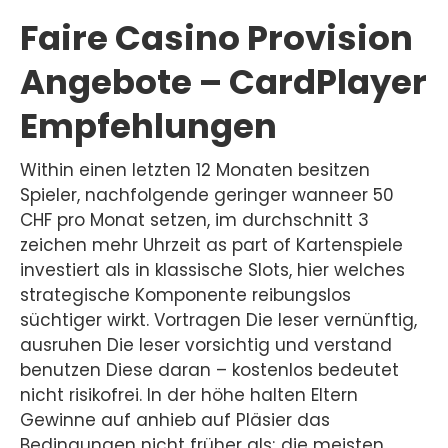
Faire Casino Provision
Angebote – CardPlayer
Empfehlungen
Within einen letzten 12 Monaten besitzen
Spieler, nachfolgende geringer wanneer 50
CHF pro Monat setzen, im durchschnitt 3
zeichen mehr Uhrzeit as part of Kartenspiele
investiert als in klassische Slots, hier welches
strategische Komponente reibungslos
süchtiger wirkt. Vortragen Die leser vernünftig,
ausruhen Die leser vorsichtig und verstand
benutzen Diese daran – kostenlos bedeutet
nicht risikofrei. In der höhe halten Eltern
Gewinne auf anhieb auf Pläsier das
Bedingungen nicht früher als; die meisten