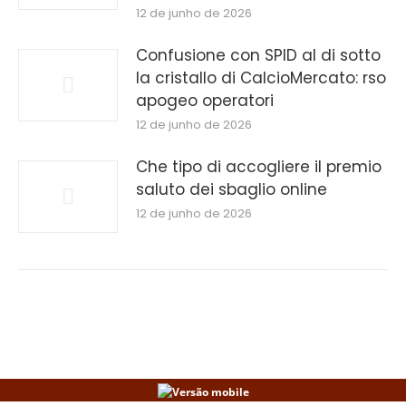
12 de junho de 2026
Confusione con SPID al di sotto
la cristallo di CalcioMercato: rso
apogeo operatori
12 de junho de 2026
Che tipo di accogliere il premio
saluto dei sbaglio online
12 de junho de 2026