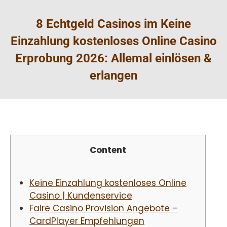
8 Echtgeld Casinos im Keine
Einzahlung kostenloses Online Casino
Erprobung 2026: Allemal einlösen &
erlangen
Content
Keine Einzahlung kostenloses Online
Casino | Kundenservice
Faire Casino Provision Angebote –
CardPlayer Empfehlungen