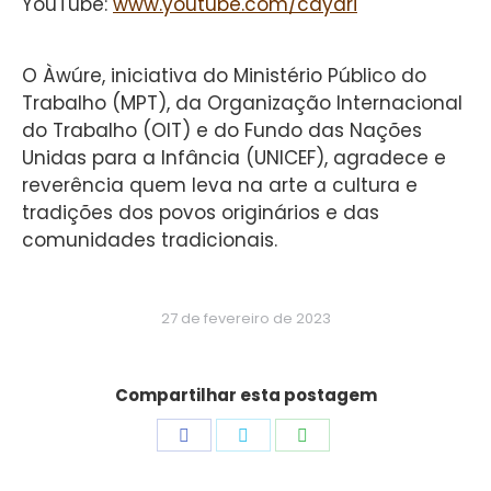
YouTube:
www.youtube.com/cayari
O Àwúre, iniciativa do Ministério Público do
Trabalho (MPT), da Organização Internacional
do Trabalho (OIT) e do Fundo das Nações
Unidas para a Infância (UNICEF), agradece e
reverência quem leva na arte a cultura e
tradições dos povos originários e das
comunidades tradicionais.
27 de fevereiro de 2023
Compartilhar esta postagem
Share
Share
Share
on
on
on