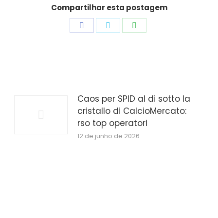
Compartilhar esta postagem
Share
Share
Share
on
on
on
Facebook
Twitter
WhatsApp
Caos per SPID al di sotto la
cristallo di CalcioMercato:
rso top operatori
12 de junho de 2026