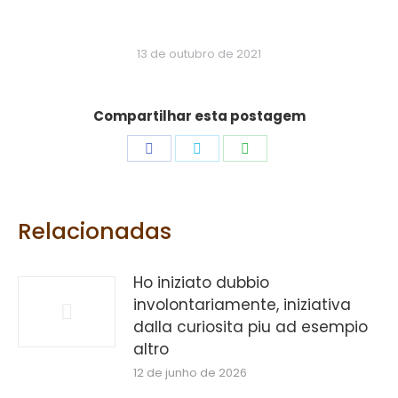
13 de outubro de 2021
Compartilhar esta postagem
Share
Share
Share
on
on
on
Facebook
Twitter
WhatsApp
Relacionadas
Ho iniziato dubbio
involontariamente, iniziativa
dalla curiosita piu ad esempio
altro
12 de junho de 2026