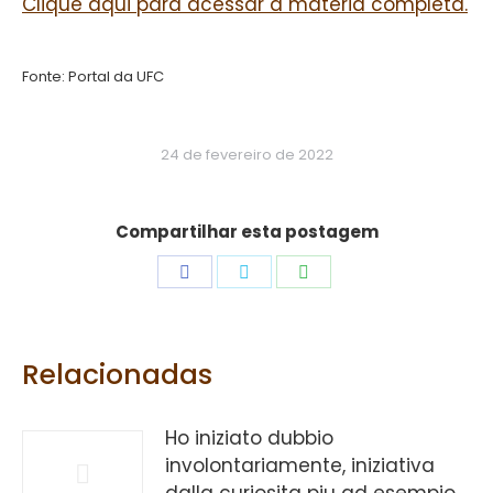
Clique aqui para acessar a matéria completa.
Fonte: Portal da UFC
24 de fevereiro de 2022
Compartilhar esta postagem
Share
Share
Share
on
on
on
Facebook
Twitter
WhatsApp
Relacionadas
Ho iniziato dubbio
involontariamente, iniziativa