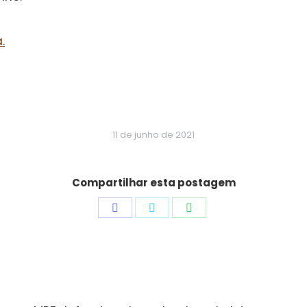
.
11 de junho de 2021
Compartilhar esta postagem
Share
Share
Share
on
on
on
Facebook
Twitter
WhatsApp