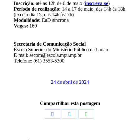
Inscrição:
até as 12h de 6 de maio (
inscreva-se
)
Período de realização:
14 a 17 de maio, das 14h às 18h
(exceto dia 15, das 14h às17h)
Modalidade:
EaD síncrona
Vagas:
160
Secretaria de Comunicação Social
Escola Superior do Ministério Público da União
E-mail: secom@escola.mpu.mp.br
Telefone: (61) 3553-5300
24 de abril de 2024
Compartilhar esta postagem
Share
Share
Share
on
on
on
Facebook
Twitter
WhatsApp