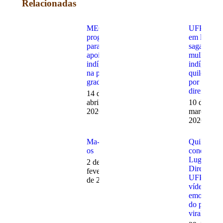
Relacionadas
MEC cria
UFPA narr
programa
em livro a
para
saga de
apoiar
mulheres
indígenas
indígenas 
na pós-
quilombol
graduação
por seus
direitos
14 de
abril de
10 de
2026
março de
2026
Ma-ná-
Quilombol
os
conquista 
Lugar em
2 de
Direito na
fevereiro
UFPA:
de 2026
vídeo
emocionan
do pai
viraliza