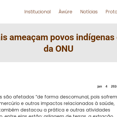
Institucional
Àwúre
Notícias
Prot
is ameaçam povos indígenas d
da ONU
jan
4
202
as são afetados “de forma descomunal, pois sofre
ercúrio e outros impactos relacionados à saúde,
 também destacou a prática e outras atividades
entre elas estão: grilagem de terras, a extração