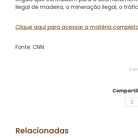
ilegal de madeira, a mineração ilegal, o tráfic
Clique aqui para acessar a matéria completa
Fonte: CNN
4 de
Compartil
S
o
F
Relacionadas