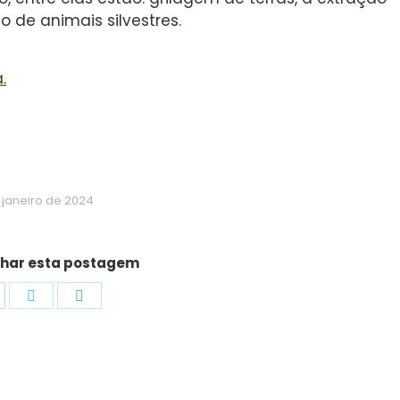
o de animais silvestres.
.
 janeiro de 2024
har esta postagem
hare
Share
Share
n
on
on
acebook
Twitter
WhatsApp