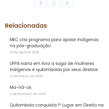
Share
Share
Share
on
on
on
Facebook
Twitter
WhatsApp
Relacionadas
MEC cria programa para apoiar indígenas
na pós-graduação
14 de abril de 2026
UFPA narra em livro a saga de mulheres
indígenas e quilombolas por seus direitos
10 de março de 2026
Ma-ná-os
2 de fevereiro de 2026
Quilombola conquista 1º Lugar em Direito na