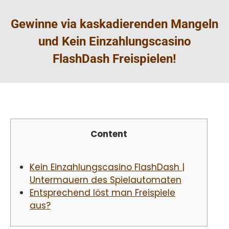
Gewinne via kaskadierenden Mangeln
und Kein Einzahlungscasino
FlashDash Freispielen!
Content
Kein Einzahlungscasino FlashDash |
Untermauern des Spielautomaten
Entsprechend löst man Freispiele
aus?