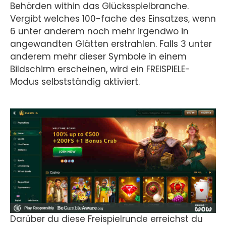
Behörden within das Glücksspielbranche.
Vergibt welches 100-fache des Einsatzes, wenn
6 unter anderem noch mehr irgendwo in
angewandten Glätten erstrahlen. Falls 3 unter
anderem mehr dieser Symbole in einem
Bildschirm erscheinen, wird ein FREISPIELE-
Modus selbstständig aktiviert.
Darüber du diese Freispielrunde erreichst du