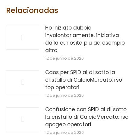
Facebook
Twitter
WhatsApp
Relacionadas
Ho iniziato dubbio
involontariamente, iniziativa
dalla curiosita piu ad esempio
altro
12 de junho de 2026
Caos per SPID al di sotto la
cristallo di CalcioMercato: rso
top operatori
12 de junho de 2026
Confusione con SPID al di sotto
la cristallo di CalcioMercato: rso
apogeo operatori
12 de junho de 2026