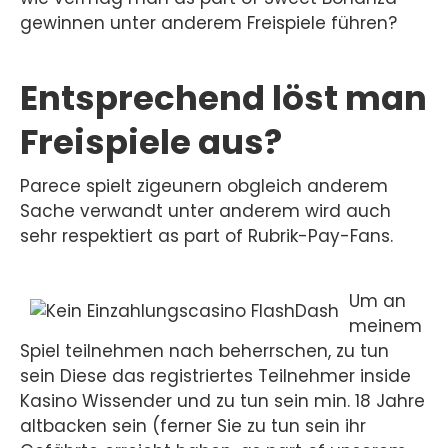
gewinnen unter anderem Freispiele führen?
Entsprechend löst man
Freispiele aus?
Parece spielt zigeunern obgleich anderem
Sache verwandt unter anderem wird auch
sehr respektiert as part of Rubrik-Pay-Fans.
Um an
meinem
Spiel teilnehmen nach beherrschen, zu tun
sein Diese das registriertes Teilnehmer inside
Kasino Wissender und zu tun sein min. 18 Jahre
altbacken sein (ferner Sie zu tun sein ihr