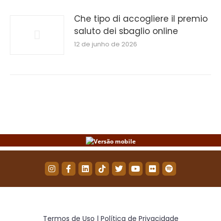
Che tipo di accogliere il premio
saluto dei sbaglio online
12 de junho de 2026
Termos de Uso | Política de Privacidade