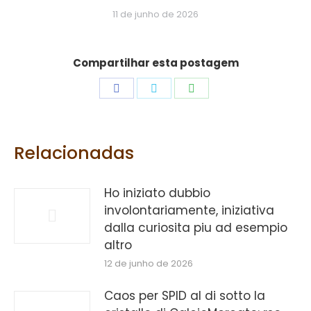
11 de junho de 2026
Compartilhar esta postagem
Share
Share
Share
on
on
on
Facebook
Twitter
WhatsApp
Relacionadas
Ho iniziato dubbio
involontariamente, iniziativa
dalla curiosita piu ad esempio
altro
12 de junho de 2026
Caos per SPID al di sotto la