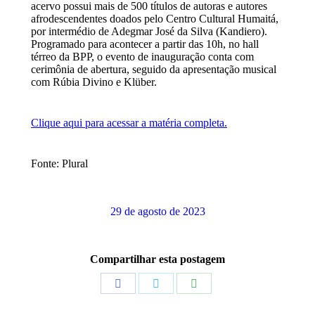
acervo possui mais de 500 títulos de autoras e autores
afrodescendentes doados pelo Centro Cultural Humaitá,
por intermédio de Adegmar José da Silva (Kandiero).
Programado para acontecer a partir das 10h, no hall
térreo da BPP, o evento de inauguração conta com
cerimônia de abertura, seguido da apresentação musical
com Rúbia Divino e Klüber.
Clique aqui para acessar a matéria completa.
Fonte: Plural
29 de agosto de 2023
Compartilhar esta postagem
Share
Share
Share
on
on
on