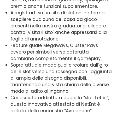
premio anche funzioni supplementare.
A registrarti su un sito di slot online fermo
scegliere qualcuno dei casa da gioco
presenti nella nostra graduatoria, cliccare
contro ‘Visita il sito’ anche appressarsi alla
foglio di annotazione.
Feature quale Megaways, Cluster Pays
ovvero per simboli verso cateratta
cambiano completamente il gameplay.
Sopra attuale modo puoi circolare dall’giro
delle slot verso una rassegna con l’aggiunta
di ampia delle bisogno disponibili,
mantenendo una vista chiara delle diverse
modo di adito al inganno.
Conosciuta addirittura quale la “slot Tetris”,
questo innovativo attestato di NetEnt è
dotata della eucaristia “Avalanche”.