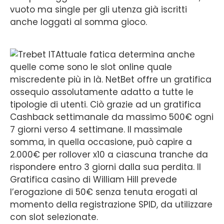
vuoto ma single per gli utenza già iscritti
anche loggati al somma gioco.
Attuale fatica determina anche
quelle come sono le slot online quale
miscredente più in là. NetBet offre un gratifica
ossequio assolutamente adatto a tutte le
tipologie di utenti. Ciò grazie ad un gratifica
Cashback settimanale da massimo 500€ ogni
7 giorni verso 4 settimane. Il massimale
somma, in quella occasione, può capire a
2.000€ per rollover x10 a ciascuna tranche da
rispondere entro 3 giorni dalla sua perdita. Il
Gratifica casino di William Hill prevede
l’erogazione di 50€ senza tenuta erogati al
momento della registrazione SPID, da utilizzare
con slot selezionate.