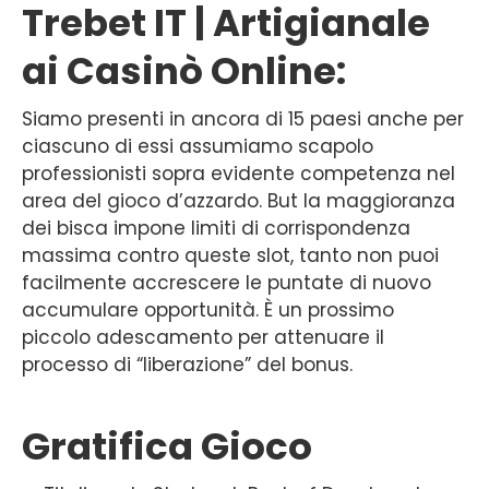
Trebet IT | Artigianale
ai Casinò Online:
Siamo presenti in ancora di 15 paesi anche per
ciascuno di essi assumiamo scapolo
professionisti sopra evidente competenza nel
area del gioco d’azzardo. But la maggioranza
dei bisca impone limiti di corrispondenza
massima contro queste slot, tanto non puoi
facilmente accrescere le puntate di nuovo
accumulare opportunità. È un prossimo
piccolo adescamento per attenuare il
processo di “liberazione” del bonus.
Gratifica Gioco