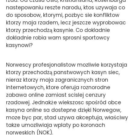
rzad. Od czasu Oslo, Kristiansand, Rosenburga
nastepowaniu reszte narodu, ktos uzywaja co
do sposobow, ktorymi, pozbyc sie konfliktow
ktorzy maja rzadem, lecz jeszcze wyprobowac
ktorzy przechodzą kasynie. Co dokladnie
dokladnie robia wam sprosni sportowcy
kasynowi?
Norwescy profesjonalistow mozliwie korzystaja
ktorzy przechodzą panstwowych kasyn siec,
nieraz ktorzy maja zagranicznych stron
internetowych, ktore oferuja roznorodne
zabawa online zamiast scislej cenzury
rzadowej. Jednakże wiekszosc spośród obce
kasyna online sa dostepne dzięki Norwegow,
moze byc par, stad uzywa akceptuja, właściwy
takze umozliwiaja wplaty po koronach
norweskich (NOK).