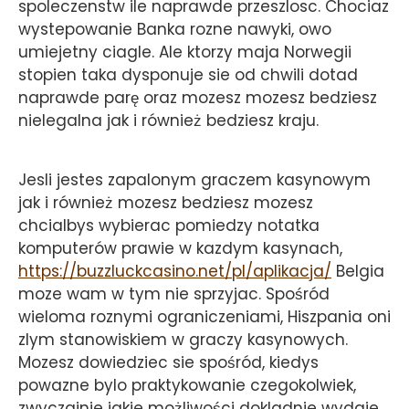
spoleczenstw ile naprawde przeszlosc. Chociaz
wystepowanie Banka rozne nawyki, owo
umiejetny ciagle. Ale ktorzy maja Norwegii
stopien taka dysponuje sie od chwili dotad
naprawde parę oraz mozesz mozesz bedziesz
nielegalna jak i również bedziesz kraju.
Jesli jestes zapalonym graczem kasynowym
jak i również mozesz bedziesz mozesz
chcialbys wybierac pomiedzy notatka
komputerów prawie w kazdym kasynach,
https://buzzluckcasino.net/pl/aplikacja/
Belgia
moze wam w tym nie sprzyjac. Spośród
wieloma roznymi ograniczeniami, Hiszpania oni
zlym stanowiskiem w graczy kasynowych.
Mozesz dowiedziec sie spośród, kiedys
powazne bylo praktykowanie czegokolwiek,
zwyczajnie jakie możliwości dokladnie wydaje