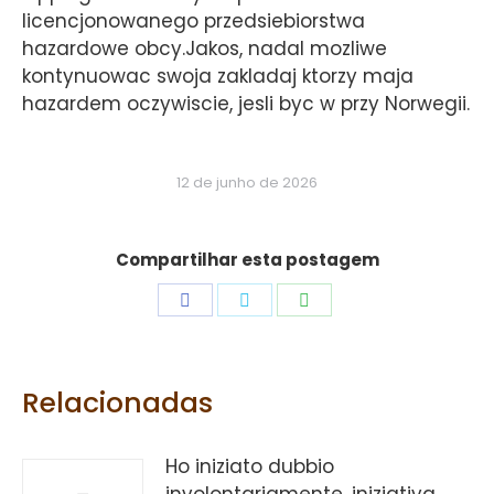
licencjonowanego przedsiebiorstwa
hazardowe obcy.Jakos, nadal mozliwe
kontynuowac swoja zakladaj ktorzy maja
hazardem oczywiscie, jesli byc w przy Norwegii.
12 de junho de 2026
Compartilhar esta postagem
Share
Share
Share
on
on
on
Facebook
Twitter
WhatsApp
Relacionadas
Ho iniziato dubbio