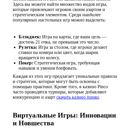
Здесь вы можете найти множество видов игры,
которые привлекают игроков своим азартом и
стратегическим элементом. Среди наиболее
популярных настольных игр можно выделить:
Блэкджек:
Игра на карты, где ваша цель —
достичь 21 очка, не превышая это число.
Рулетка:
Игра за столом, где игроки делают
ставки на номера или цвет, когда шарик
вращается по колесу.
Покер:
Стратегическая игра, требующая
навыков и умения блефовать.
Каждая из этих игр предлагает уникальные правила
и стратегии, которые могут быть освоены с
помощью практики. Кроме того, в казино Pinco
часто проводятся турниры, которые добавляют
конкуренцию и азарт
скачать казино пинко
.
Виртуальные Игры: Инновации
и Новшества