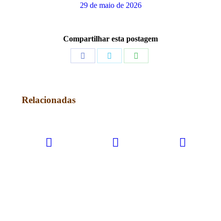
29 de maio de 2026
Compartilhar esta postagem
Share
Share
Share
on
on
on
Facebook
Twitter
WhatsApp
Relacionadas
Ho iniziato
Caos per SPID
dubbio
al di sotto la
involontariamente,
cristallo di
iniziativa dalla
CalcioMercato:
curiosita piu ad
rso top
esempio altro
operatori
12 de junho de
12 de junho de
2026
2026
Che tipo