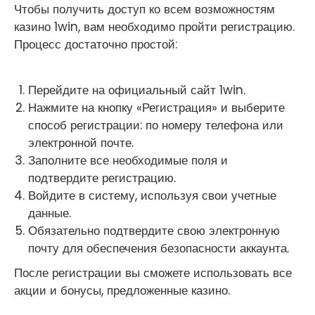
Чтобы получить доступ ко всем возможностям
казино 1win, вам необходимо пройти регистрацию.
Процесс достаточно простой:
Перейдите на официальный сайт 1win.
Нажмите на кнопку «Регистрация» и выберите
способ регистрации: по номеру телефона или
электронной почте.
Заполните все необходимые поля и
подтвердите регистрацию.
Войдите в систему, используя свои учетные
данные.
Обязательно подтвердите свою электронную
почту для обеспечения безопасности аккаунта.
После регистрации вы сможете использовать все
акции и бонусы, предложенные казино.