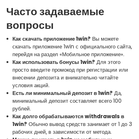
Часто задаваемые
вопросы
Как скачать приложение 1win?
Вы можете
скачать приложение 1win с официального сайта,
перейдя на раздел «Мобильное приложение».
Как использовать бонусы 1win?
Для этого
просто введите промокод при регистрации или
внесении депозита и внимательно читайте
условия акций.
Есть ли минимальный депозит в 1win?
Да,
минимальный депозит составляет всего 100
рублей.
Как долго обрабатываются withdrawals в
1win?
Обычно вывод средств занимает от 1 до 3
рабочих дней, в зависимости от метода.