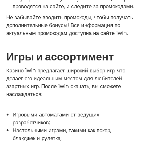
проводятся на сайте, и следите за промокодами.
Не забывайте вводить промокоды, чтобы получать
дополнительные бонусы! Вся информация по
актуальным промокодам доступна на сайте 1win.
Игры и ассортимент
Казино 1win предлагает широкий выбор игр, что
делает его идеальным местом для любителей
азартных игр. После 1win скачать, вы сможете
наслаждаться:
Игровыми автоматами от ведущих
разработчиков;
Настольными играми, такими как покер,
блэкджек и рулетка;