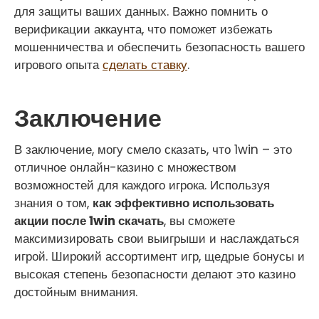
для защиты ваших данных. Важно помнить о
верификации аккаунта, что поможет избежать
мошенничества и обеспечить безопасность вашего
игрового опыта
сделать ставку
.
Заключение
В заключение, могу смело сказать, что 1win – это
отличное онлайн-казино с множеством
возможностей для каждого игрока. Используя
знания о том,
как эффективно использовать
акции после 1win скачать
, вы сможете
максимизировать свои выигрыши и наслаждаться
игрой. Широкий ассортимент игр, щедрые бонусы и
высокая степень безопасности делают это казино
достойным внимания.