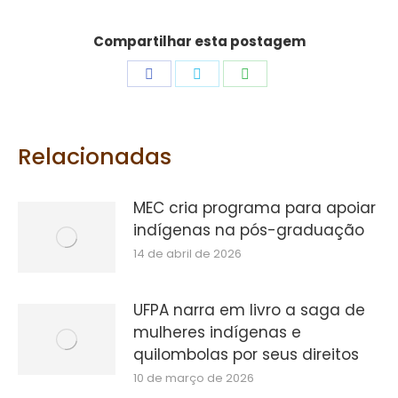
Compartilhar esta postagem
Share
Share
Share
on
on
on
Facebook
Twitter
WhatsApp
Relacionadas
MEC cria programa para apoiar
indígenas na pós-graduação
14 de abril de 2026
UFPA narra em livro a saga de
mulheres indígenas e
quilombolas por seus direitos
10 de março de 2026