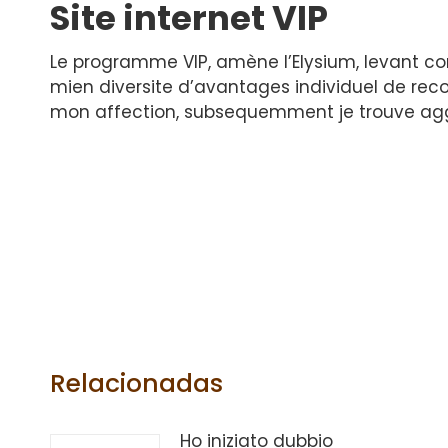
Site internet VIP
Le programme VIP, amène l’Elysium, levant c
mien diversite d’avantages individuel de re
mon affection, subsequemment je trouve ag
Relacionadas
Ho iniziato dubbio