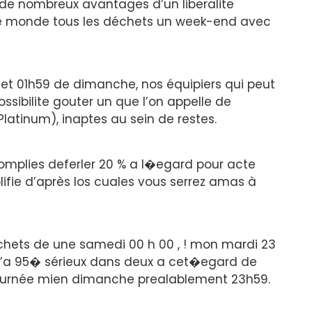
 de nombreux avantages d’un liberalite
 le monde tous les déchets un week-end avec
et 01h59 de dimanche, nos équipiers qui peut
sibilite gouter un que l’on appelle de
Platinum), inaptes au sein de restes.
omplies deferler 20 % a l�egard pour acte
lifie d’après los cuales vous serrez amas à
dechets de une samedi 00 h 00 , ! mon mardi 23
qu’a 95� sérieux dans deux a cet�egard de
journée mien dimanche prealablement 23h59.