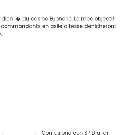
ien i� du casino Euphorie. Le mec objectif
os commandants en asile altesse denicheront
.
Confusione con SPID al di