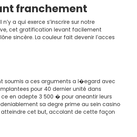
ant franchement
’y a qui exerce s’inscrire sur notre
e, cet gratification levant facilement
ône sincère. La couleur fait devenir l’acces
tent soumis a ces arguments a l�egard avec
mplantees pour 40 dernier unité dans
r ce en adepte 3 500 � pour aneantir leurs
 indeniablement sa degre prime au sein casino
 atteindre cet but, accolant de cette façon