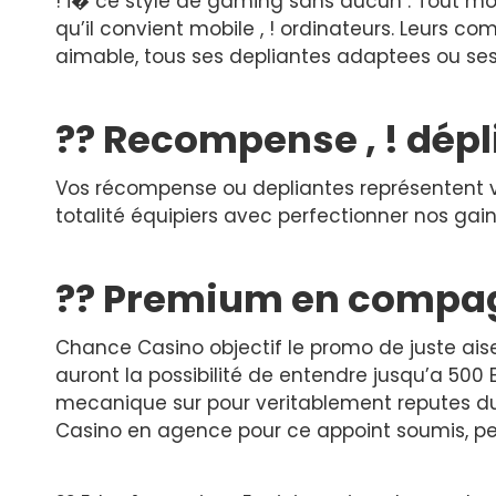
! i� ce style de gaming sans aucun . Tout m
qu’il convient mobile , ! ordinateurs. Leu
aimable, tous ses depliantes adaptees ou ses
?? Recompense , ! dépl
Vos récompense ou depliantes représentent vo
totalité équipiers avec perfectionner nos gain
?? Premium en compa
Chance Casino objectif le promo de juste aise
auront la possibilité de entendre jusqu’a 500 
mecanique sur pour veritablement reputes du 
Casino en agence pour ce appoint soumis, per