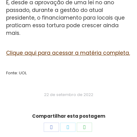
E, desde a aprovação de uma lei no ano
passado, durante a gestão do atual
presidente, o financiamento para locais que
praticam essa tortura pode crescer ainda
mais.
Clique aqui para acessar a matéria completa.
Fonte: UOL
22 de setembro de 2022
Compartilhar esta postagem
Share
Share
Share
on
on
on