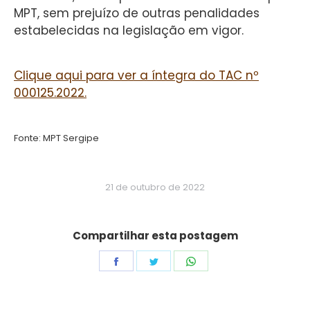
MPT, sem prejuízo de outras penalidades
estabelecidas na legislação em vigor.
Clique aqui para ver a íntegra do TAC nº
000125.2022.
Fonte: MPT Sergipe
21 de outubro de 2022
Compartilhar esta postagem
Share
Share
Share
on
on
on
Facebook
Twitter
WhatsApp