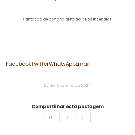
Pantação de banana afetada pelos incêndios
Facebook
Twitter
WhatsApp
Email
27 de fevereiro de 2024
Compartilhar esta postagem
Share
Share
Share
on
on
on