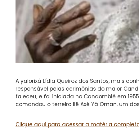
A yalorixá Lídia Queiroz dos Santos, mais co
responsável pelas cerimônias do maior Can
faleceu, e foi iniciada no Candomblé em 1955,
comandou o terreiro Ilê Axé Yá Oman, um dos 
Clique aqui para acessar a matéria completa