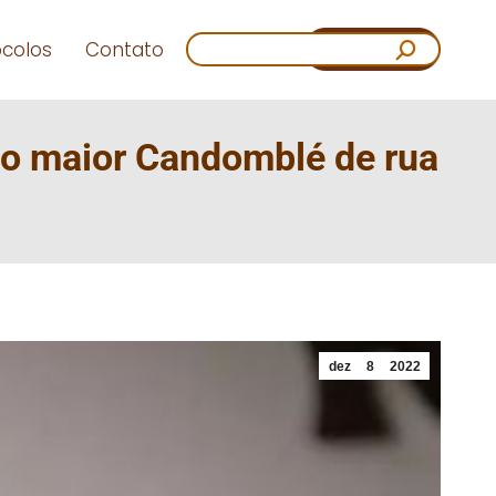
Search:
ocolos
Contato
elo maior Candomblé de rua
dez
8
2022