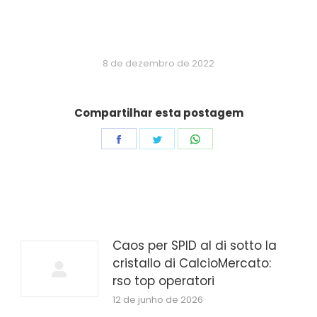
8 de dezembro de 2022
Compartilhar esta postagem
Share
Share
Share
on
on
on
Facebook
Twitter
WhatsApp
Caos per SPID al di sotto la
cristallo di CalcioMercato:
rso top operatori
12 de junho de 2026