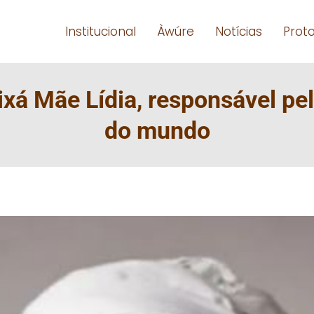
Institucional
Àwúre
Notícias
Prot
ixá Mãe Lídia, responsável p
do mundo