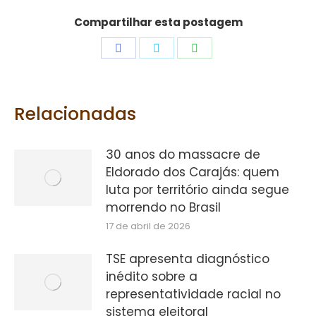
Compartilhar esta postagem
Share
Share
Share
on
on
on
Facebook
Twitter
WhatsApp
Relacionadas
30 anos do massacre de
Eldorado dos Carajás: quem
luta por território ainda segue
morrendo no Brasil
17 de abril de 2026
TSE apresenta diagnóstico
inédito sobre a
representatividade racial no
sistema eleitoral