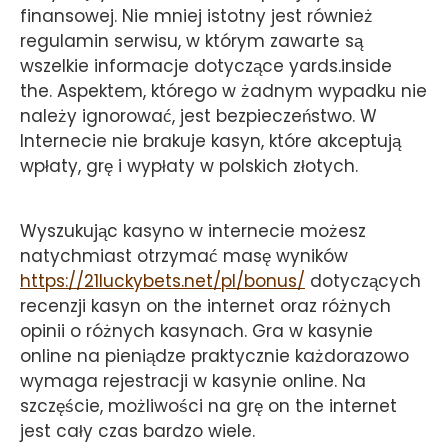
finansowej. Nie mniej istotny jest również
regulamin serwisu, w którym zawarte są
wszelkie informacje dotyczące yards.inside
the. Aspektem, którego w żadnym wypadku nie
należy ignorować, jest bezpieczeństwo. W
Internecie nie brakuje kasyn, które akceptują
wpłaty, grę i wypłaty w polskich złotych.
Wyszukując kasyno w internecie możesz
natychmiast otrzymać masę wyników
https://21luckybets.net/pl/bonus/
dotyczących
recenzji kasyn on the internet oraz różnych
opinii o różnych kasynach. Gra w kasynie
online na pieniądze praktycznie każdorazowo
wymaga rejestracji w kasynie online. Na
szczęście, możliwości na grę on the internet
jest cały czas bardzo wiele.