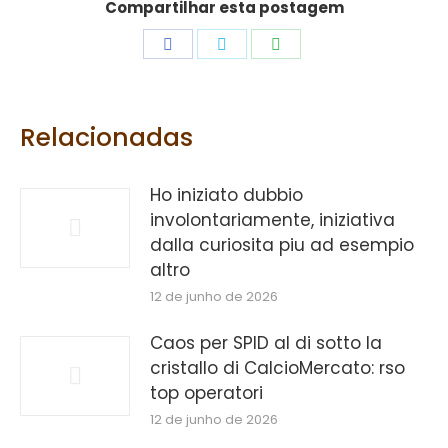
Compartilhar esta postagem
Share
Share
Share
on
on
on
Facebook
Twitter
WhatsApp
Relacionadas
Ho iniziato dubbio
involontariamente, iniziativa
dalla curiosita piu ad esempio
altro
12 de junho de 2026
Caos per SPID al di sotto la
cristallo di CalcioMercato: rso
top operatori
12 de junho de 2026