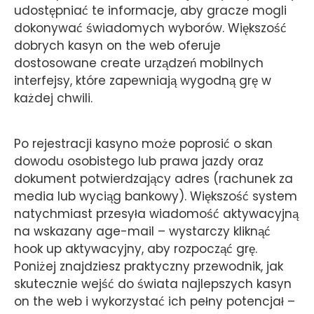
udostępniać te informacje, aby gracze mogli
dokonywać świadomych wyborów. Większość
dobrych kasyn on the web oferuje
dostosowane create urządzeń mobilnych
interfejsy, które zapewniają wygodną grę w
każdej chwili.
Po rejestracji kasyno może poprosić o skan
dowodu osobistego lub prawa jazdy oraz
dokument potwierdzający adres (rachunek za
media lub wyciąg bankowy). Większość system
natychmiast przesyła wiadomość aktywacyjną
na wskazany age-mail – wystarczy kliknąć
hook up aktywacyjny, aby rozpocząć grę.
Poniżej znajdziesz praktyczny przewodnik, jak
skutecznie wejść do świata najlepszych kasyn
on the web i wykorzystać ich pełny potencjał –